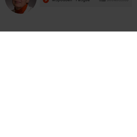
Personvern
Brukervilkår
Kontakt Oss
Cookies
Alle som intervjues i podkasten opptrer som
uavhengige eksperter på sine fagområder.
Podkasten er i regi av Biogen.
Biogen-158701 - November