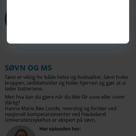
Hør episoden her:
SØVN OG MS
Søvn er viktig for både helse og livskvalitet. Søvn hviler
kroppen, vedlikeholder og hviler hjernen og gjør at vi
lader batteriene.
Men hva kan du gjøre når du ikke får sove eller sover
dårlig?
Hanne Marie Bøe Lunde, nevrolog og forsker ved
nasjonalt kompetansesenter ved Haukeland
Universitetssykehus er ekspert på søvn.
Hør episoden her: