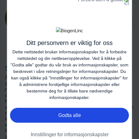
Hør episoden her:
Ditt personvern er viktig for oss
Dette nettstedet bruker informasjonskapsler for å forbedre
nettstedet og din nettleseropplevelse. Ved å klikke på
"Godta alle" godtar du vår bruk av informasjonskapsler, som
Stemme, uttale og svelgvansker
beskrevet i våre
retningslinjer for informasjonskapsler
. Du
Å kommunisere med andre er en del av det å være et
kan også klikke på "Innstillinger for informasjonskapsler" for
sosialt menneske. Møter med andre innebærer som
å administrere forskjellige informasjonskapsler eller
regel snakking og kanskje spising og drikking. Dersom
bestemme deg for å tillate bare nødvendige
du får problemer med å snakke klart og tydelig, og
informasjonskapsler.
hoster og harker kan det skape sosiale barrierer. Det
samme dersom du stadig opplever å sette ting i halsen
når du spiser eller drikker. Ole Andreas Holmsen er
Godta alle
logoped og fagleder ved nevroklinikken på Ahus. Han
er blant logopedene i landet med mest erfaring innen
MS og gir i denne episoden gode tips og råd rundt
Innstillinger for informasjonskapsler
stemme, uttale og svelgvansker.