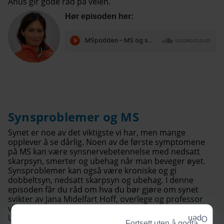
Ahus gir gode råd på veien.
Hør episoden her:
Synsproblemer og MS
Synet er noe av det viktigste vi har, men mange
opplever å se dårlig. Noen av de første symptomene
på MS kan være synsnervebetennelse med nedsatt
skarpsyn, smerter og ubehag når man beveger øyet.
Synsproblemer kan også være kroniske og gi
dobbeltsyn, nedsatt skarpsyn og ubehag. I denne
episoden får du råd om hva du bør gjøre om synet
svikter av Jana Midelfart Hoff, overlege og professor
ved nevrologisk avdeling ved Haukeland
Universitetssykehus.
Fortsett uten å godta